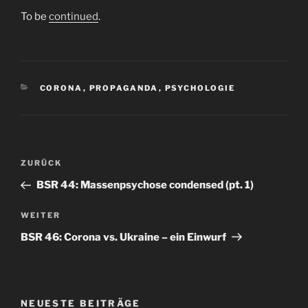
To be
continued
.
KATEGORIEN
CORONA
,
PROPAGANDA
,
PSYCHOLOGIE
Beitrags-
Vorheriger
ZURÜCK
Navigation
Beitrag
BSR 44: Massenpsychose condensed (pt. 1)
Nächster
WEITER
Beitrag
BSR 46: Corona vs. Ukraine – ein Einwurf
NEUESTE BEITRÄGE