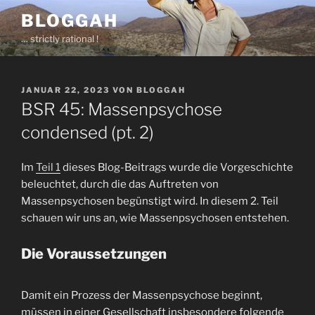
Zum
BLOGGAH
Inhalt
… strictly rational !
springen
VERÖFFENTLICHT
JANUAR 22, 2023
VON
BLOGGAH
AM
BSR 45: Massenpsychose
condensed (pt. 2)
Im
Teil 1
dieses Blog-Beitrags wurde die Vorgeschichte
beleuchtet, durch die das Auftreten von
Massenpsychosen begünstigt wird. In diesem 2. Teil
schauen wir uns an, wie Massenpsychosen entstehen.
Die Voraussetzungen
Damit ein Prozess der Massenpsychose beginnt,
müssen in einer Gesellschaft insbesondere folgende