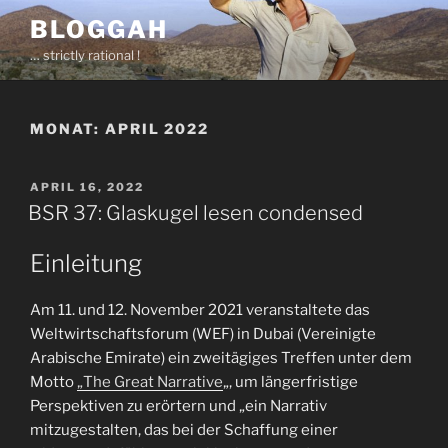
Zum
BLOGGAH
Inhalt
… strictly rational !
springen
MONAT:
APRIL 2022
VERÖFFENTLICHT
APRIL 16, 2022
AM
BSR 37: Glaskugel lesen condensed
Einleitung
Am 11. und 12. November 2021 veranstaltete das
Weltwirtschaftsforum (WEF) in Dubai (Vereinigte
Arabische Emirate) ein zweitägiges Treffen unter dem
Motto
„The Great Narrative
„, um längerfristige
Perspektiven zu erörtern und „ein Narrativ
mitzugestalten, das bei der Schaffung einer