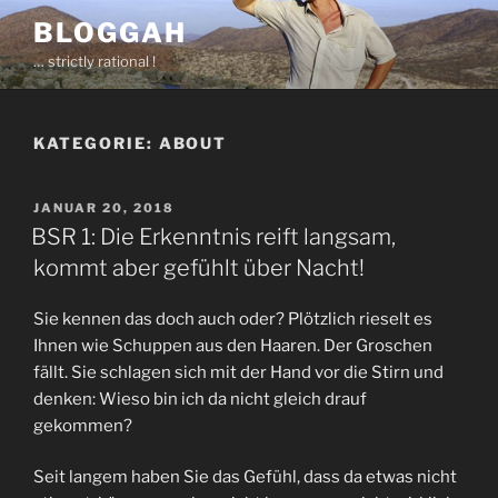
Zum
BLOGGAH
Inhalt
… strictly rational !
springen
KATEGORIE:
ABOUT
VERÖFFENTLICHT
JANUAR 20, 2018
AM
BSR 1: Die Erkenntnis reift langsam,
kommt aber gefühlt über Nacht!
Sie kennen das doch auch oder? Plötzlich rieselt es
Ihnen wie Schuppen aus den Haaren. Der Groschen
fällt. Sie schlagen sich mit der Hand vor die Stirn und
denken: Wieso bin ich da nicht gleich drauf
gekommen?
Seit langem haben Sie das Gefühl, dass da etwas nicht