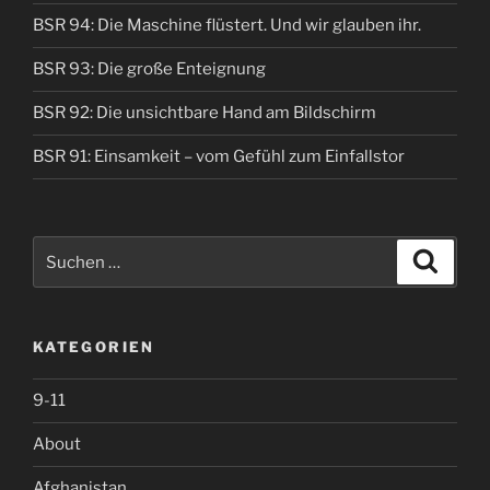
aber
BSR 94: Die Maschine flüstert. Und wir glauben ihr.
gefühlt
über
BSR 93: Die große Enteignung
Nacht!“
BSR 92: Die unsichtbare Hand am Bildschirm
BSR 91: Einsamkeit – vom Gefühl zum Einfallstor
Suche
Suche
nach:
KATEGORIEN
9-11
About
Afghanistan