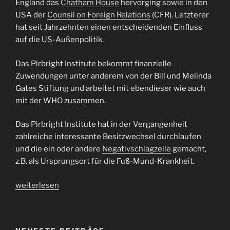
England das
Chatham House
hervorging sowie in den
USA der
Counsil on Foreign Relations
(CFR). Letzterer
hat seit Jahrzehnten einen entscheidenden Einfluss
auf die US-Außenpolitik.
Das Pirbright Institute bekommt finanzielle
Zuwendungen unter anderem von der Bill und Melinda
Gates Stiftung und arbeitet mit ebendieser wie auch
mit der WHO zusammen.
Das Pirbright Institute hat in der Vergangenheit
zahlreiche interessante Besitzwechsel durchlaufen
und die ein oder andere
Negativschlagzeile
gemacht,
z.B. als Ursprungsort für die Fuß-Mund-Krankheit.
„BSR
weiterlesen
12:
Coronavirus
condensed“