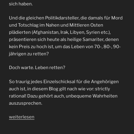
sich haben.
Und die gleichen Politikdarsteller, die damals für Mord
und Totschlag im Nahen und Mittleren Osten
plädierten (Afghanistan, Irak, Libyen, Syrien etc.),
präsentieren sich heute als heilige Samariter, denen
kein Preis zu hoch ist, um das Leben von 70-, 80-, 90-
jährigen zu retten?
Doch warte. Leben retten?
So traurig jedes Einzelschicksal für die Angehörigen
auch ist, in diesem Blog gilt nach wie vor: strictly
rational! Dazu gehört auch, unbequeme Wahrheiten
auszusprechen.
„BSR
weiterlesen
14:
Aus