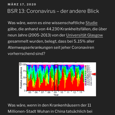
Liebe
VERÖFFENTLICHT
MÄRZ 17, 2020
AM
zum
BSR 13: Coronavirus – der andere Blick
Ausnahmezustand“
Was wäre, wenn es eine wissenschaftliche
Studie
gäbe, die anhand von 44.230 Krankheitsfällen, die über
neun Jahre (2005-2013) von der
Universität Glasgow
gesammelt wurden, belegt, dass bei 5..15% aller
Atemwegserkrankungen seit jeher Coronaviren
vorherrschend sind?
Was wäre, wenn in den Krankenhäusern der 11
Millionen-Stadt Wuhan in China tatsächlich bei