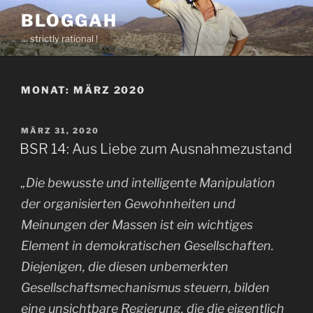
Zum
BLOGGAH
Inhalt
… strictly rational !
springen
MONAT:
MÄRZ 2020
VERÖFFENTLICHT
MÄRZ 31, 2020
AM
BSR 14: Aus Liebe zum Ausnahmezustand
„Die bewusste und intelligente Manipulation
der organisierten Gewohnheiten und
Meinungen der Massen ist ein wichtiges
Element in demokratischen Gesellschaften.
Diejenigen, die diesen unbemerkten
Gesellschaftsmechanismus steuern, bilden
eine unsichtbare Regierung, die die eigentlich