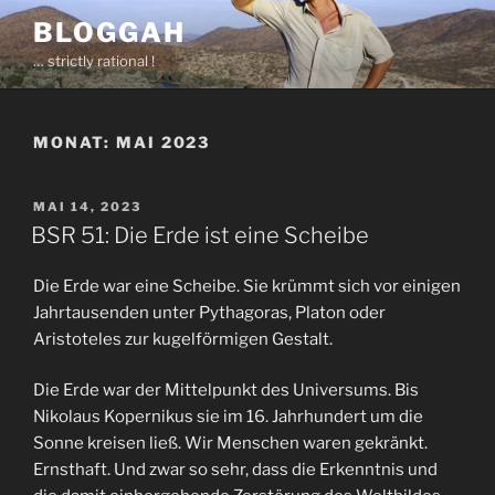
Zum
BLOGGAH
Inhalt
… strictly rational !
springen
MONAT:
MAI 2023
VERÖFFENTLICHT
MAI 14, 2023
AM
BSR 51: Die Erde ist eine Scheibe
Die Erde war eine Scheibe. Sie krümmt sich vor einigen
Jahrtausenden unter Pythagoras, Platon oder
Aristoteles zur kugelförmigen Gestalt.
Die Erde war der Mittelpunkt des Universums. Bis
Nikolaus Kopernikus sie im 16. Jahrhundert um die
Sonne kreisen ließ. Wir Menschen waren gekränkt.
Ernsthaft. Und zwar so sehr, dass die Erkenntnis und