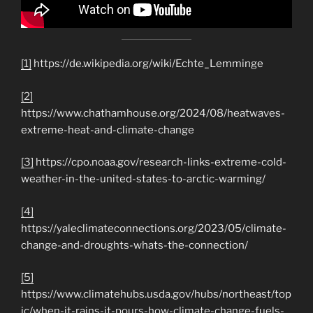
[1]
https://de.wikipedia.org/wiki/Echte_Lemminge
[2]
https://www.chathamhouse.org/2024/08/heatwaves-
extreme-heat-and-climate-change
[3]
https://cpo.noaa.gov/research-links-extreme-cold-
weather-in-the-united-states-to-arctic-warming/
[4]
https://yaleclimateconnections.org/2023/05/climate-
change-and-droughts-whats-the-connection/
[5]
https://www.climatehubs.usda.gov/hubs/northeast/top
ic/when-it-rains-it-pours-how-climate-change-fuels-