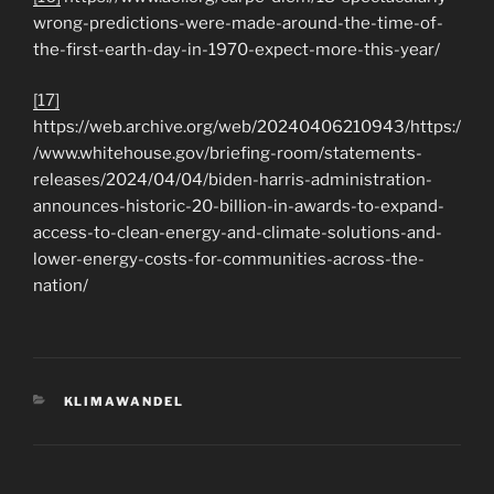
wrong-predictions-were-made-around-the-time-of-
the-first-earth-day-in-1970-expect-more-this-year/
[17]
https://web.archive.org/web/20240406210943/https:/
/www.whitehouse.gov/briefing-room/statements-
releases/2024/04/04/biden-harris-administration-
announces-historic-20-billion-in-awards-to-expand-
access-to-clean-energy-and-climate-solutions-and-
lower-energy-costs-for-communities-across-the-
nation/
KATEGORIEN
KLIMAWANDEL