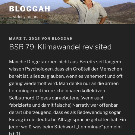
Zum
BLOGGAH
Inhalt
… strictly rational !
springen
VERÖFFENTLICHT
MÄRZ 7, 2025
VON
BLOGGAH
AM
BSR 79: Klimawandel revisited
Manche Dinge sterben nicht aus. Bereits seit langem
wissen Psychologen, dass ein Großteil der Menschen
bereit ist, alles zu glauben, wenn es vehement und oft
genug wiederholt wird. Man denke nur an die armen
Lemminge und ihren scheinbaren kollektiven
Selbstmord. Dieses dargebotene (wenn auch
fabrizierte und damit falsche) Narrativ war offenbar
derart überzeugend, dass es als Redewendung sogar
Einzug in die deutsche Alltagssprache gehalten hat. Ein
jeder weiß, was beim Stichwort „Lemminge“ gemeint
ist.
[1]