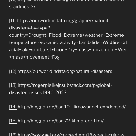
s-airlines-2/
[11]
https://ourworldindata.org/grapher/natural-
disasters-by-type?
country=Drought~Flood~Extreme+weather~Extreme+
temperature~Volcanic+activity~Landslide~Wildfire~Gl
acial+lake+outburst+flood~Dry+mass+movement~Wet
+mass+movement~Fog
[12]
https://ourworldindata.org/natural-disasters
[13]
https://rogerpielkejr.substack.com/p/global-
disaster-losses1990-2023
[14]
http://bloggah.de/bsr-10-klimawandel-condensed/
[15]
http://bloggah.de/bsr-72-klima-der-film/
[16]
https://www.aei.org/carpe-diem/18-spectacularly-