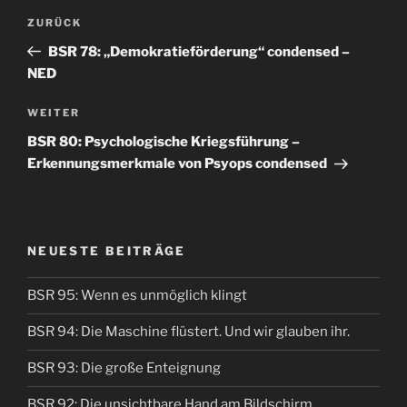
Beitrags-
Vorheriger
ZURÜCK
Navigation
Beitrag
BSR 78: „Demokratieförderung“ condensed –
NED
Nächster
WEITER
Beitrag
BSR 80: Psychologische Kriegsführung –
Erkennungsmerkmale von Psyops condensed
NEUESTE BEITRÄGE
BSR 95: Wenn es unmöglich klingt
BSR 94: Die Maschine flüstert. Und wir glauben ihr.
BSR 93: Die große Enteignung
BSR 92: Die unsichtbare Hand am Bildschirm