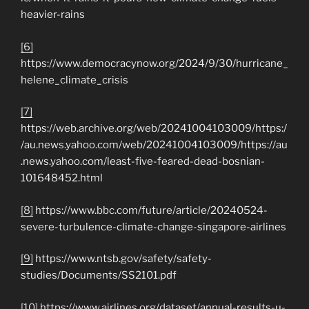
heavier-rains
[6]
https://www.democracynow.org/2024/9/30/hurricane_
helene_climate_crisis
[7]
https://web.archive.org/web/20241004103009/https:/
/au.news.yahoo.com/web/20241004103009/https://au
.news.yahoo.com/least-five-feared-dead-bosnian-
101648452.html
[8]
https://www.bbc.com/future/article/20240524-
severe-turbulence-climate-change-singapore-airlines
[9]
https://www.ntsb.gov/safety/safety-
studies/Documents/SS2101.pdf
[10]
https://www.airlines.org/dataset/annual-results-u-