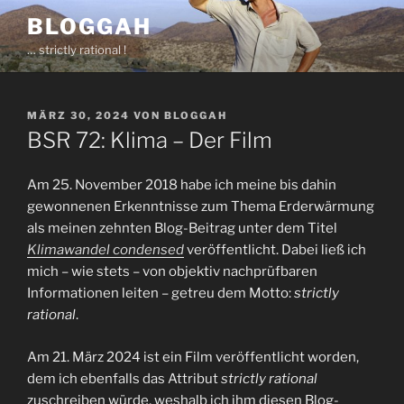
Zum
BLOGGAH
Inhalt
… strictly rational !
springen
VERÖFFENTLICHT
MÄRZ 30, 2024
VON
BLOGGAH
AM
BSR 72: Klima – Der Film
Am 25. November 2018 habe ich meine bis dahin
gewonnenen Erkenntnisse zum Thema Erderwärmung
als meinen zehnten Blog-Beitrag unter dem Titel
Klimawandel condensed
veröffentlicht. Dabei ließ ich
mich – wie stets – von objektiv nachprüfbaren
Informationen leiten – getreu dem Motto:
strictly
rational
.
Am 21. März 2024 ist ein Film veröffentlicht worden,
dem ich ebenfalls das Attribut
strictly rational
zuschreiben würde, weshalb ich ihm diesen Blog-