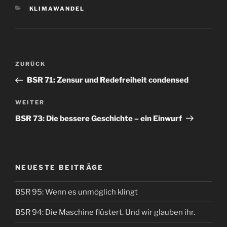
KATEGORIEN
KLIMAWANDEL
Beitrags-
Vorheriger
ZURÜCK
Navigation
Beitrag
BSR 71: Zensur und Redefreiheit condensed
Nächster
WEITER
Beitrag
BSR 73: Die bessere Geschichte – ein Einwurf
NEUESTE BEITRÄGE
BSR 95: Wenn es unmöglich klingt
BSR 94: Die Maschine flüstert. Und wir glauben ihr.