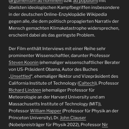
(
argumentum ad hominem
bzw.
ad populum
) mit
übelsten ideologischen Kampfbegriffen insbesondere
in der deutschen Online-Enzyklopädie
Wikipedia
gegen alle, die dem politisch propagierten Narrativ der
Mensch gemachten Klimakatastrophe widersprechen,
erscheint dabei als das geringste Problem.
Der Film enthält Interviews mit einer Reihe sehr
prominenter Wissenschaftler, darunter Professor
Steven Koonin
(ehemaliger wissenschaftlicher Berater
von US-Präsident Obama, Autor des Buches
„
Unsettled
“, ehemaliger Rektor und Vizepräsident des
California Institute of Technology (
Caltech
)), Professor
Richard Lindzen
(ehemaliger Professor für
Meteorologie an der Harvard University und am
Massachusetts Institute of Technology (MIT)),
Professor
William Happer
(Professor für Physik an der
Princeton University), Dr.
John Clauser
(Nobelpreisträger für Physik 2022), Professor
Nir